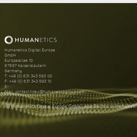
Humanetics Digital Europe
GmbH
Europaallee 10
67657 Kaiserslautern
Germany
T: +49 (0) 631 343 593 00
F: +49 (0) 631 343 593 10
E-
Mail:
contact.hdeu@humaneticsgroup.com
© Humanetics Digital Europe GmbH | Alle Rechte vorbehalten 