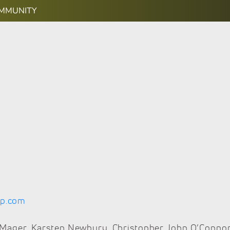
OMMUNITY
up.com
 Mager, Karsten Newbury, Christopher John O’Conno